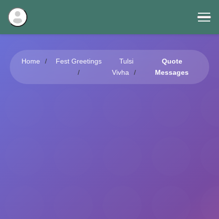
Home
Fest Greetings
Tulsi
Quote
Vivha
Messages