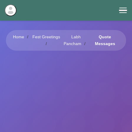
Home
Fest Greetings
Labh
Quote
Pancham
Messages